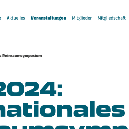
e
Aktuelles
Veranstaltungen
Mitglieder
Mitgliedschaft
les Reinraumsymposium
2024:
nationales
raumsymp