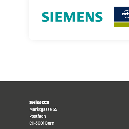
SwissCCS
Marktgasse 55
Postfach
CH-3001 Bern