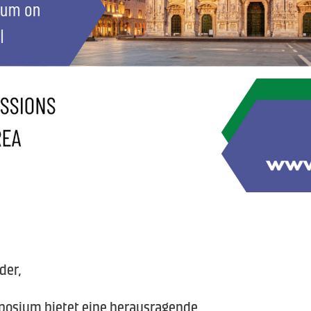
der,
mposium bietet eine herausragende