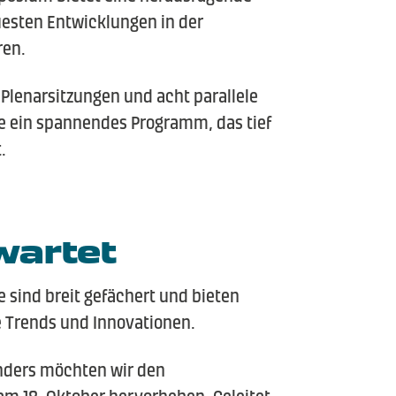
uesten Entwicklungen in der
ren.
i Plenarsitzungen und acht parallele
Sie ein spannendes Programm, das tief
.
wartet
e sind breit gefächert und bieten
le Trends und Innovationen.
nders möchten wir den
am 18. Oktober hervorheben. Geleitet