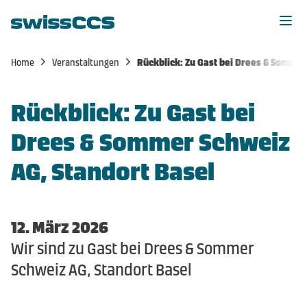
Home
Veranstaltungen
Rückblick: Zu Gast bei Drees & Sommer
Home
Rückblick: Zu Gast bei
Aktuelles
Drees & Sommer Schweiz
Veranstaltungen
AG, Standort Basel
Mitglieder
12. März 2026
Mitgliedschaft
Wir sind zu Gast bei Drees & Sommer
Schweiz AG, Standort Basel
Über uns